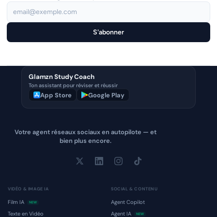
S'abonner
Glamzn Study Coach
Ton assistant pour réviser et réussir
App Store
Google Play
Votre agent réseaux sociaux en autopilote — et
bien plus encore.
VIDÉO & IMAGE IA
SOCIAL & CONTENU
Film IA
Agent Copilot
NEW
Texte en Vidéo
Agent IA
NEW