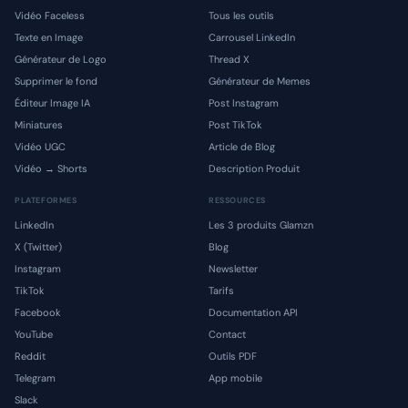
Vidéo Faceless
Tous les outils
Texte en Image
Carrousel LinkedIn
Générateur de Logo
Thread X
Supprimer le fond
Générateur de Memes
Éditeur Image IA
Post Instagram
Miniatures
Post TikTok
Vidéo UGC
Article de Blog
Vidéo → Shorts
Description Produit
PLATEFORMES
RESSOURCES
LinkedIn
Les 3 produits Glamzn
X (Twitter)
Blog
Instagram
Newsletter
TikTok
Tarifs
Facebook
Documentation API
YouTube
Contact
Reddit
Outils PDF
Telegram
App mobile
Slack