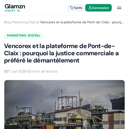
Glamzn
Tarifs
Connexion
AGENT IA
Blog
/
Marketing Digital
/
Vencorex et la plateforme de Pont-de-Claix : pourq...
MARKETING DIGITAL
Vencorex et la plateforme de Pont-de-
Claix : pourquoi la justice commerciale a
préféré le démantèlement
11 Jun 2026
3 min de lecture