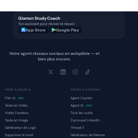
Glamzn Study Coach
Ton assistant pour réviser et réussir
App Store
Google Play
Votre agent réseaux sociaux en autopilote — et
bien plus encore.
VIDÉO & IMAGE IA
SOCIAL & CONTENU
Film IA
Agent Copilot
NEW
Texte en Vidéo
Agent IA
NEW
Vidéo Faceless
Tous les outils
Texte en Image
Carrousel LinkedIn
Générateur de Logo
Thread X
Supprimer le fond
Générateur de Memes