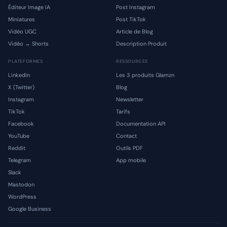
Éditeur Image IA
Post Instagram
Miniatures
Post TikTok
Vidéo UGC
Article de Blog
Vidéo → Shorts
Description Produit
PLATEFORMES
RESSOURCES
LinkedIn
Les 3 produits Glamzn
X (Twitter)
Blog
Instagram
Newsletter
TikTok
Tarifs
Facebook
Documentation API
YouTube
Contact
Reddit
Outils PDF
Telegram
App mobile
Slack
Mastodon
WordPress
Google Business