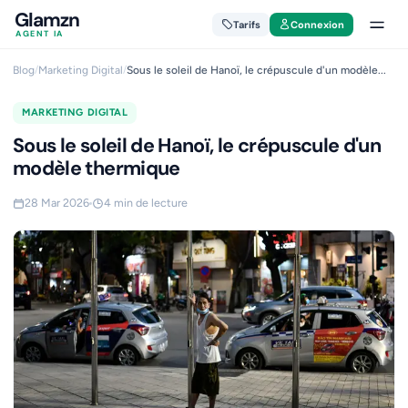
Glamzn
Tarifs
Connexion
AGENT IA
Blog
/
Marketing Digital
/
Sous le soleil de Hanoï, le crépuscule d'un modèle...
MARKETING DIGITAL
Sous le soleil de Hanoï, le crépuscule d'un
modèle thermique
28 Mar 2026
4 min de lecture