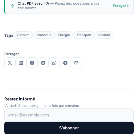
Chat PDF avec l'IA
— Posez des questions a vos
Essayer
documents
Tags
Vietnam
Economie
Energie
Transport
Société
Partager
Restez informé
IA, tech & marketing — une fois par semaine.
S'abonner