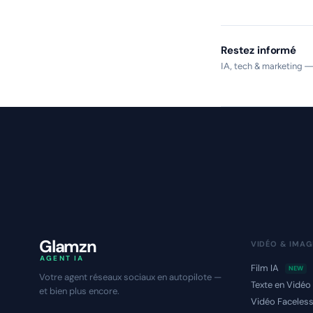
Restez informé
IA, tech & marketing —
Glamzn
VIDÉO & IMAG
AGENT IA
Film IA
NEW
Votre agent réseaux sociaux en autopilote —
Texte en Vidéo
et bien plus encore.
Vidéo Faceles