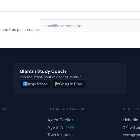
 une fois par semaine.
Glamzn Study Coach
Ton assistant pour réviser et réussir
App Store
Google Play
E IA
SOCIAL & CONTENU
PLATEF
Agent Copilot
LinkedIn
Agent IA
X (Twitte
NEW
s
Tous les outils
Instagra