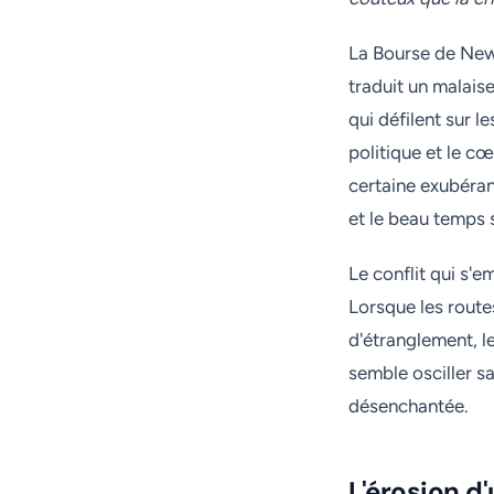
La Bourse de New 
traduit un malais
qui défilent sur 
politique et le c
certaine exubéran
et le beau temps s
Le conflit qui s'
Lorsque les route
d'étranglement, l
semble osciller sa
désenchantée.
L'érosion d