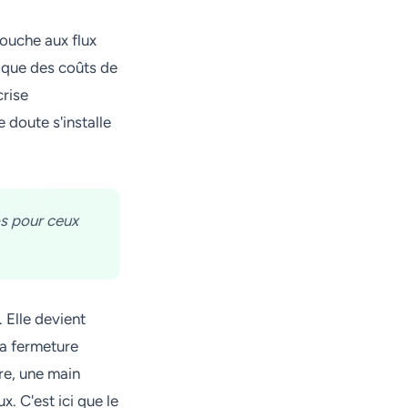
touche aux flux
ique des coûts de
crise
 doute s'installe
os pour ceux
 Elle devient
La fermeture
re, une main
. C'est ici que le