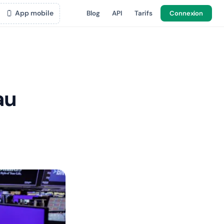
App mobile
Blog
API
Tarifs
Connexion
au