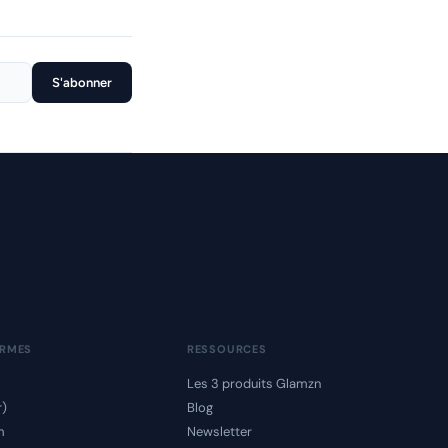
S'abonner
ORMES
RESSOURCES
Les 3 produits Glamzn
r)
Blog
m
Newsletter