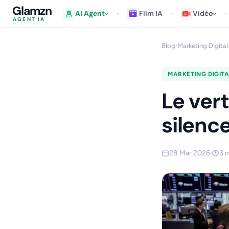
Glamzn
AI Agent
Film IA
Vidéo
AGENT IA
Blog
Marketing Digital
/
MARKETING DIGITA
Le vert
silenc
28 Mar 2026
3 m