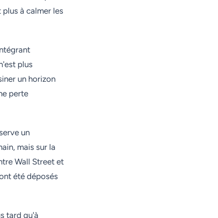
t plus à calmer les
ntégrant
n'est plus
siner un horizon
une perte
bserve un
ain, mais sur la
ntre Wall Street et
 ont été déposés
s tard qu'à