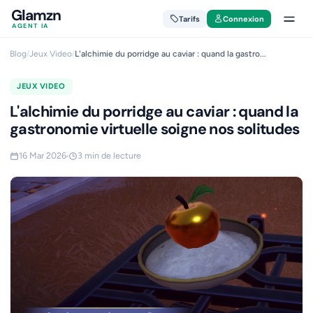
Glamzn
Tarifs
Connexion
AGENT IA
Blog
/
Jeux Video
/
L'alchimie du porridge au caviar : quand la gastro...
JEUX VIDEO
L'alchimie du porridge au caviar : quand la
gastronomie virtuelle soigne nos solitudes
16 Mar 2026
3 min de lecture