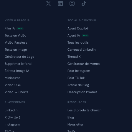
VIDÉO & IMAGE IA
SOCIAL & CONTENU
Film IA
Agent Copilot
NEW
Texte en Vidéo
Agent IA
NEW
Vidéo Faceless
Tous les outils
Texte en Image
Carrousel LinkedIn
Générateur de Logo
Thread X
Supprimer le fond
Générateur de Memes
Éditeur Image IA
Post Instagram
Miniatures
Post TikTok
Vidéo UGC
Article de Blog
Vidéo → Shorts
Description Produit
PLATEFORMES
RESSOURCES
LinkedIn
Les 3 produits Glamzn
X (Twitter)
Blog
Instagram
Newsletter
TikTok
Tarifs