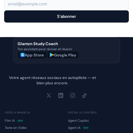
S'abonner
Glamzn Study Coach
Ton assistant pour réviser et réussir
App Store
Google Play
Votre agent réseaux sociaux en autopilote — et
bien plus encore.
VIDÉO & IMAGE IA
SOCIAL & CONTENU
Film IA
Agent Copilot
NEW
Texte en Vidéo
Agent IA
NEW