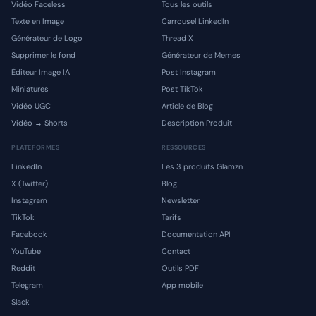
Vidéo Faceless
Tous les outils
Texte en Image
Carrousel LinkedIn
Générateur de Logo
Thread X
Supprimer le fond
Générateur de Memes
Éditeur Image IA
Post Instagram
Miniatures
Post TikTok
Vidéo UGC
Article de Blog
Vidéo → Shorts
Description Produit
PLATEFORMES
RESSOURCES
LinkedIn
Les 3 produits Glamzn
X (Twitter)
Blog
Instagram
Newsletter
TikTok
Tarifs
Facebook
Documentation API
YouTube
Contact
Reddit
Outils PDF
Telegram
App mobile
Slack