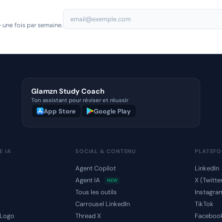
 une fois par semaine.
Glamzn Study Coach
Ton assistant pour réviser et réussir
App Store
Google Play
E IA
SOCIAL & CONTENU
PLATEF
Agent Copilot
LinkedIn
Agent IA
X (Twitte
NEW
s
Tous les outils
Instagra
Carrousel LinkedIn
TikTok
 Logo
Thread X
Faceboo