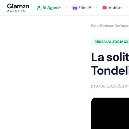
Glamzn
AI Agent
Film IA
Vidéo
AGENT IA
Blog
Reseaux Sociaux
/
/
RESEAUX SOCIAUX
La soli
Tondeli
07 Jul 2026
3 m