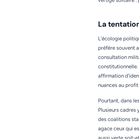
vertige solitaire 
La tentation
L'écologie politi
préfère souvent a
consultation milit
constitutionnelle.
affirmation d'ide
nuances au profit
Pourtant, dans le
Plusieurs cadres y
des coalitions st
agace ceux qui es
aussi verte soit-el