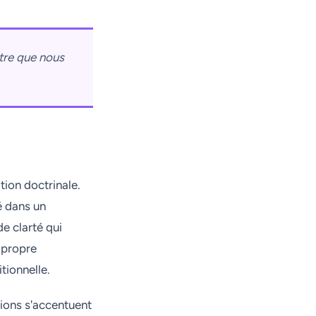
tre que nous
ion doctrinale.
é dans un
e clarté qui
 propre
tionnelle.
sions s'accentuent