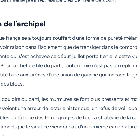
: partir seule pour l'échéance présidentielle de 2027.
 de l'archipel
que française a toujours souffert d'une forme de pureté méla
voir raison dans l'isolement que de transiger dans le compr
ante qui s'est achevée ce début juillet portait en elle cette vi
 Pour la chef de file du parti, l'autonomie n'est pas un repli, 
ntité face aux sirènes d'une union de gauche qui menace toujo
 des blocs.
s couloirs du parti, les murmures se font plus pressants et 
 voient une erreur de lecture historique, un refus de voir qu
ables plutôt que des témoignages de foi. La stratégie de la ca
timent que le salut ne viendra pas d'une énième candidature 
le.