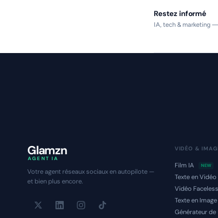
Restez informé
IA, tech & marketing —
Glamzn
VIDÉO & IMAG
AGENT IA
Film IA
NEW
Votre agent réseaux sociaux en autopilote —
Texte en Vidéo
et bien plus encore.
Vidéo Faceles
Texte en Image
Générateur de