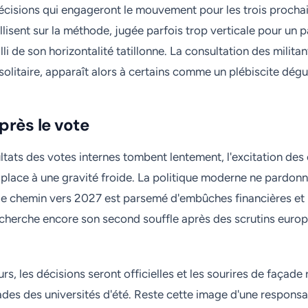
écisions qui engageront le mouvement pour les trois procha
allisent sur la méthode, jugée parfois trop verticale pour un pa
li de son horizontalité tatillonne. La consultation des milita
 solitaire, apparaît alors à certains comme un plébiscite dégu
près le vote
ultats des votes internes tombent lentement, l'excitation d
e place à une gravité froide. La politique moderne ne pardonn
t le chemin vers 2027 est parsemé d'embûches financières et 
 cherche encore son second souffle après des scrutins euro
s, les décisions seront officielles et les sourires de façade
rades des universités d'été. Reste cette image d'une responsa