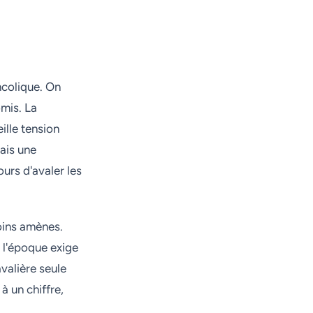
ncolique. On
omis. La
eille tension
mais une
urs d'avaler les
moins amènes.
e l'époque exige
valière seule
à un chiffre,