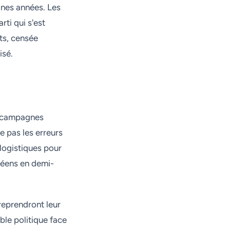
ines années. Les
rti qui s'est
nts, censée
isé.
es campagnes
e pas les erreurs
logistiques pour
péens en demi-
 reprendront leur
ble politique face