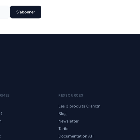
S'abonner
ORMES
RESSOURCES
Les 3 produits Glamzn
r)
Blog
m
Newsletter
Tarifs
k
Documentation API