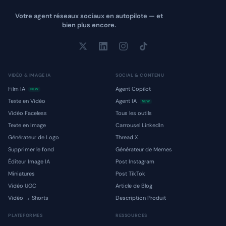
Votre agent réseaux sociaux en autopilote — et
bien plus encore.
VIDÉO & IMAGE IA
SOCIAL & CONTENU
Film IA
Agent Copilot
NEW
Texte en Vidéo
Agent IA
NEW
Vidéo Faceless
Tous les outils
Texte en Image
Carrousel LinkedIn
Générateur de Logo
Thread X
Supprimer le fond
Générateur de Memes
Éditeur Image IA
Post Instagram
Miniatures
Post TikTok
Vidéo UGC
Article de Blog
Vidéo → Shorts
Description Produit
PLATEFORMES
RESSOURCES