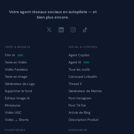
Votre agent réseaux sociaux en autopilote — et
bien plus encore.
VIDÉO & IMAGE IA
SOCIAL & CONTENU
Film IA
Agent Copilot
NEW
Texte en Vidéo
Agent IA
NEW
Vidéo Faceless
Tous les outils
Texte en Image
Carrousel LinkedIn
Générateur de Logo
Thread X
Supprimer le fond
Générateur de Memes
Éditeur Image IA
Post Instagram
Miniatures
Post TikTok
Vidéo UGC
Article de Blog
Vidéo → Shorts
Description Produit
PLATEFORMES
RESSOURCES