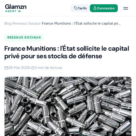
Glamzn
Tarifs
Connexion
AGENT IA
Blog
/
Reseaux Sociaux
/
France Munitions : l'État sollicite le capital pri...
RESEAUX SOCIAUX
France Munitions : l'État sollicite le capital
privé pour ses stocks de défense
28 Mar 2026
3 min de lecture