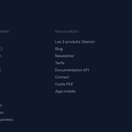
ORMES
RESSOURCES
Les 3 produits Glamzn
r)
Blog
m
Newsletter
Tarifs
k
Documentation API
Contact
Outils PDF
App mobile
n
ss
usiness