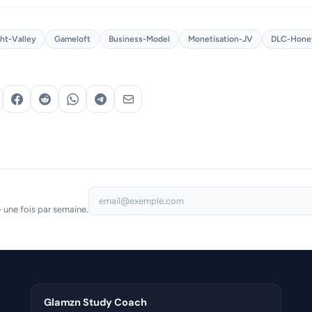
ht-Valley
Gameloft
Business-Model
Monetisation-JV
DLC-Hone
 une fois par semaine.
Glamzn Study Coach