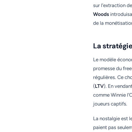
sur l'extraction 
Woods
introduisa
de la monétisatio
La stratégi
Le modèle économi
promesse du free
régulières. Ce cho
(
LTV
). En vendan
comme Winnie l'Ou
joueurs captifs.
La nostalgie est 
paient pas seule