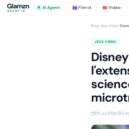
Glamzn
AI Agent
Film IA
Vidéo
AGENT IA
Blog
Jeux Video
Disne
/
/
JEUX VIDEO
Disney
l'exten
scienc
microt
05 Jul 2026
3 m