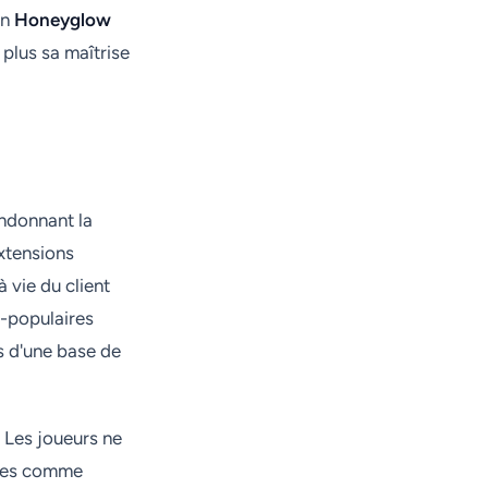
on
Honeyglow
 plus sa maîtrise
ndonnant la
xtensions
à vie du client
a-populaires
s d'une base de
. Les joueurs ne
ages comme