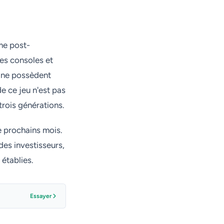
me post-
es consoles et
i ne possèdent
de ce jeu n'est pas
trois générations.
e prochains mois.
des investisseurs,
 établies.
Essayer