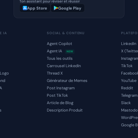
Ton assistant pour réviser et réussir
App Store
Google Play
E IA
SOCIAL & CONTENU
PLATEF
Agent Copilot
LinkedIn
Agent IA
X (Twitte
NEW
s
Tous les outils
Instagra
Carrousel LinkedIn
TikTok
 Logo
Thread X
Faceboo
ond
Générateur de Memes
YouTube
IA
Post Instagram
Reddit
Post TikTok
Telegram
Article de Blog
Slack
s
Description Produit
Mastodo
WordPre
Google B