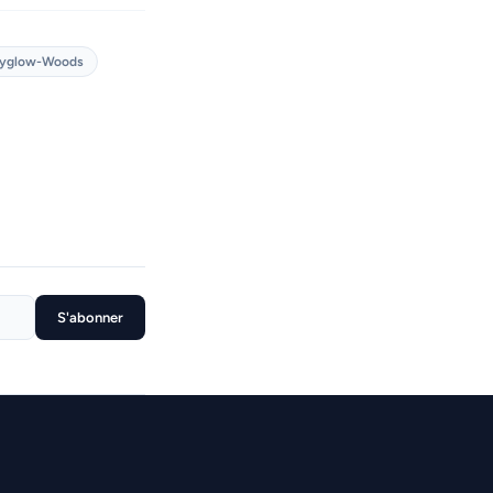
yglow-Woods
S'abonner