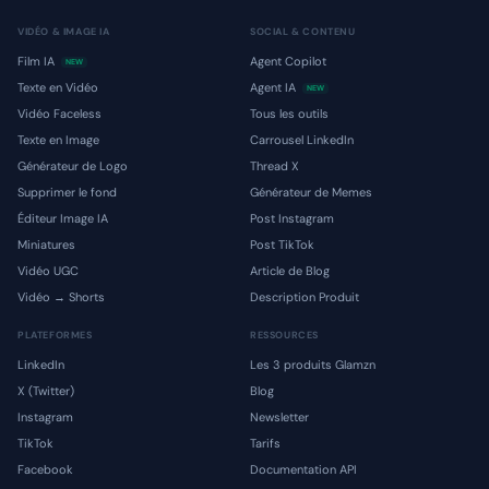
VIDÉO & IMAGE IA
SOCIAL & CONTENU
Film IA
Agent Copilot
NEW
Texte en Vidéo
Agent IA
NEW
Vidéo Faceless
Tous les outils
Texte en Image
Carrousel LinkedIn
Générateur de Logo
Thread X
Supprimer le fond
Générateur de Memes
Éditeur Image IA
Post Instagram
Miniatures
Post TikTok
Vidéo UGC
Article de Blog
Vidéo → Shorts
Description Produit
PLATEFORMES
RESSOURCES
LinkedIn
Les 3 produits Glamzn
X (Twitter)
Blog
Instagram
Newsletter
TikTok
Tarifs
Facebook
Documentation API