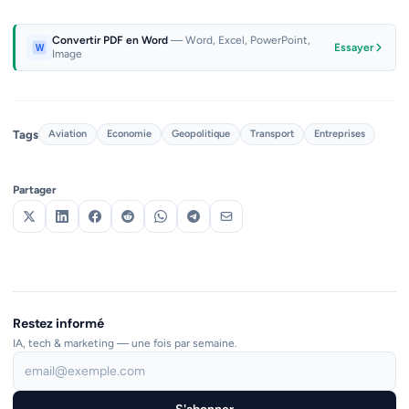
Convertir PDF en Word
— Word, Excel, PowerPoint,
Essayer
Image
Tags
Aviation
Economie
Geopolitique
Transport
Entreprises
Partager
Restez informé
IA, tech & marketing — une fois par semaine.