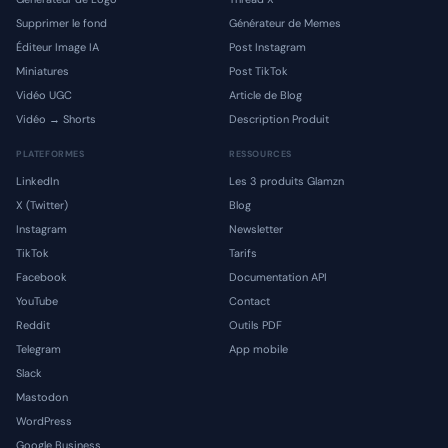
Supprimer le fond
Générateur de Memes
Éditeur Image IA
Post Instagram
Miniatures
Post TikTok
Vidéo UGC
Article de Blog
Vidéo → Shorts
Description Produit
PLATEFORMES
RESSOURCES
LinkedIn
Les 3 produits Glamzn
X (Twitter)
Blog
Instagram
Newsletter
TikTok
Tarifs
Facebook
Documentation API
YouTube
Contact
Reddit
Outils PDF
Telegram
App mobile
Slack
Mastodon
WordPress
Google Business