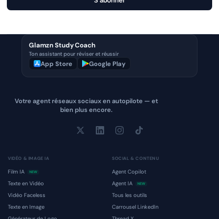
S'abonner
Glamzn Study Coach
Ton assistant pour réviser et réussir
App Store
Google Play
Votre agent réseaux sociaux en autopilote — et
bien plus encore.
VIDÉO & IMAGE IA
SOCIAL & CONTENU
Film IA
Agent Copilot
NEW
Texte en Vidéo
Agent IA
NEW
Vidéo Faceless
Tous les outils
Texte en Image
Carrousel LinkedIn
Générateur de Logo
Thread X