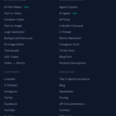
AI VIDEO & IMAGE
SOCIAL & CONTENT
AI Film Maker
Agent Copilot
NEW
Text to Video
AI Agent
NEW
Faceless Video
All Tools
Text to Image
LinkedIn Carousel
Logo Generator
X Thread
Background Remover
Meme Generator
AI Image Editor
Instagram Post
Thumbnails
TikTok Post
UGC Video
Blog Post
Video → Shorts
Product Description
PLATFORMS
RESOURCES
LinkedIn
The 3 Glamzn products
X (Twitter)
Blog
Instagram
Newsletter
TikTok
Pricing
Facebook
API Documentation
YouTube
Contact