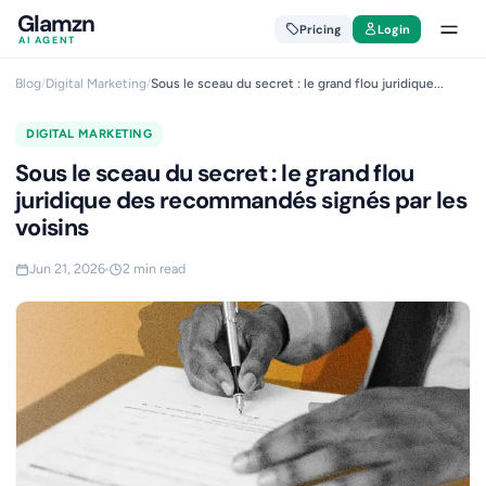
Glamzn
Pricing
Login
AI AGENT
Blog
/
Digital Marketing
/
Sous le sceau du secret : le grand flou juridique...
DIGITAL MARKETING
Sous le sceau du secret : le grand flou
juridique des recommandés signés par les
voisins
Jun 21, 2026
2 min read