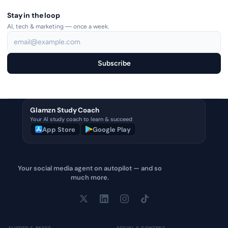
Stay in the loop
AI, tech & marketing — once a week.
Subscribe
Glamzn Study Coach
Your AI study coach to learn & succeed
App Store
Google Play
Your social media agent on autopilot — and so
much more.