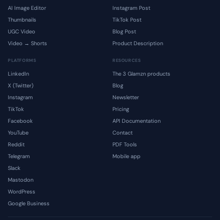
AI Image Editor
Instagram Post
Thumbnails
TikTok Post
UGC Video
Blog Post
Video → Shorts
Product Description
PLATFORMS
RESOURCES
LinkedIn
The 3 Glamzn products
X (Twitter)
Blog
Instagram
Newsletter
TikTok
Pricing
Facebook
API Documentation
YouTube
Contact
Reddit
PDF Tools
Telegram
Mobile app
Slack
Mastodon
WordPress
Google Business