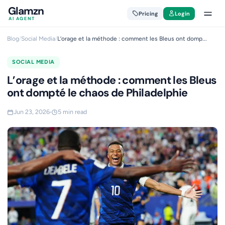
Glamzn
Pricing
Login
AI AGENT
Blog
/
Social Media
/
L’orage et la méthode : comment les Bleus ont domp...
SOCIAL MEDIA
L’orage et la méthode : comment les Bleus
ont dompté le chaos de Philadelphie
Jun 23, 2026
5 min read