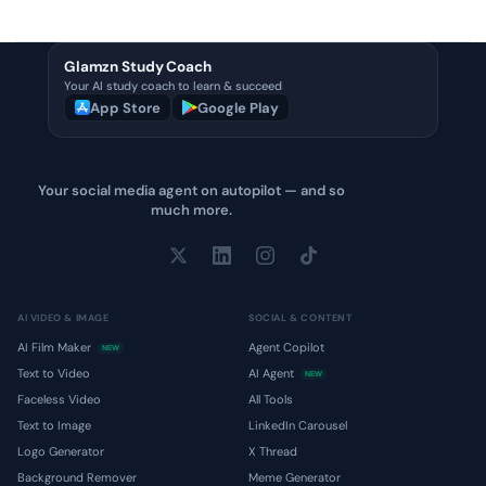
Glamzn Study Coach
Your AI study coach to learn & succeed
App Store
Google Play
Your social media agent on autopilot — and so
much more.
AI VIDEO & IMAGE
SOCIAL & CONTENT
AI Film Maker
Agent Copilot
NEW
Text to Video
AI Agent
NEW
Faceless Video
All Tools
Text to Image
LinkedIn Carousel
Logo Generator
X Thread
Background Remover
Meme Generator