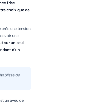
nce frise
autre choix que de
e crée une tension
ncevoir une
ut sur un seul
endant d'un
établisse de
est un aveu de