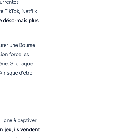
currentes
e TikTok, Netflix
te désormais plus
surer une Bourse
sion force les
érie. Si chaque
TA risque d'être
 ligne à captiver
 jeu, ils vendent