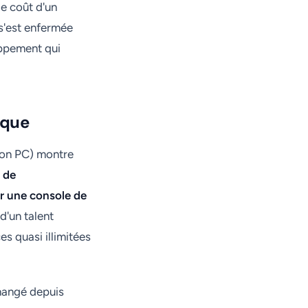
le coût d'un
 s'est enfermée
oppement qui
ique
sion PC) montre
 de
sur une console de
'un talent
s quasi illimitées
changé depuis