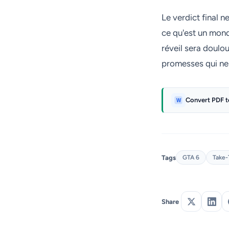
Le verdict final n
ce qu'est un monde
réveil sera doulo
promesses qui ne 
Convert PDF 
Tags
GTA 6
Take
Share