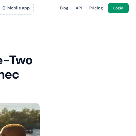
Mobile app
Blog
API
Pricing
Login
ke-Two
chec