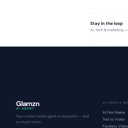
Stay in the loop
AI, tech & marketing 
Glamzn
AI VIDEO & I
AI AGENT
AI Film Maker
Your social media agent on autopilot — and
Text to Video
so much more.
Faceless Vide