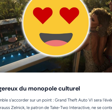
gereux du monopole culturel
ble s'accorder sur un point : Grand Theft Auto VI sera l'év
trauss Zelnick, le patron de Take-Two Interactive, ne se con