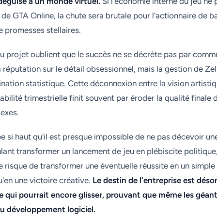
éguisé à un monde virtuel.
Si l'économie interne du jeu ne 
e de GTA Online, la chute sera brutale pour l'actionnaire de b
de promesses stellaires.
u projet oublient que le succès ne se décrète pas par comm
 réputation sur le détail obsessionnel, mais la gestion de Ze
ination statistique. Cette déconnexion entre la vision artistiq
bilité trimestrielle finit souvent par éroder la qualité finale
exes.
ée si haut qu'il est presque impossible de ne pas décevoir un
lant transformer un lancement de jeu en plébiscite politique,
 risque de transformer une éventuelle réussite en un simpl
u'en une victoire créative.
Le destin de l'entreprise est dés
e qui pourrait encore glisser, prouvant que même les géan
du développement logiciel.