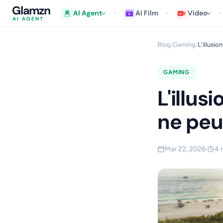
Glamzn
AI Agent
AI Film
Video
AI AGENT
Blog
Gaming
L'illusio
/
/
GAMING
L'illus
ne peu
Mar 22, 2026
4 