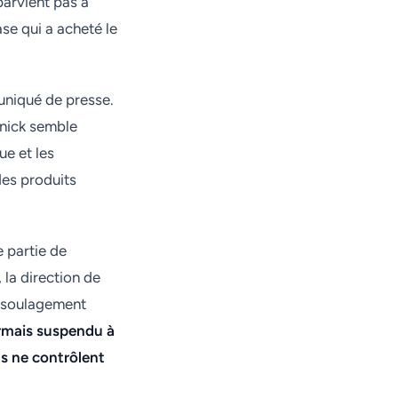
parvient pas à
ase qui a acheté le
uniqué de presse.
lnick semble
ue et les
 des produits
e partie de
 la direction de
e soulagement
ormais suspendu à
ts ne contrôlent