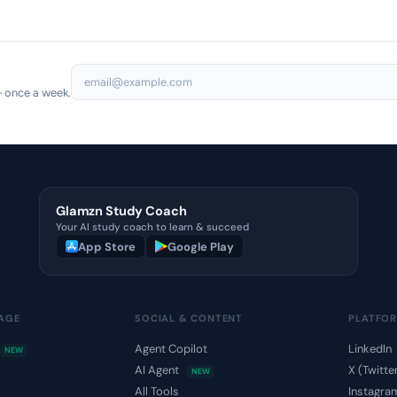
— once a week.
Glamzn Study Coach
Your AI study coach to learn & succeed
App Store
Google Play
MAGE
SOCIAL & CONTENT
PLATFO
Agent Copilot
LinkedIn
NEW
AI Agent
X (Twitte
NEW
o
All Tools
Instagra