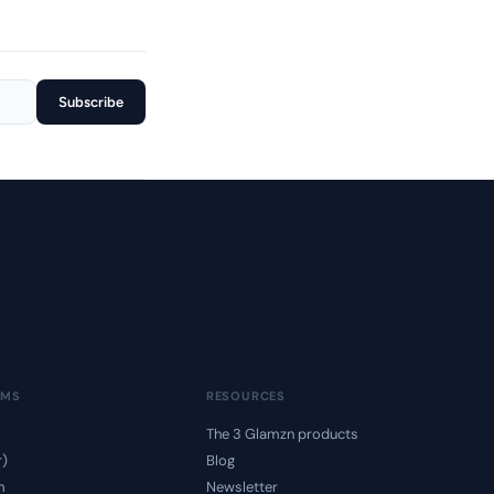
Subscribe
RMS
RESOURCES
The 3 Glamzn products
r)
Blog
m
Newsletter