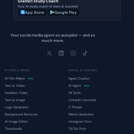
Glamzn Study Coach
Your AI study coach to learn & succeed
App Store
Google Play
Your social media agent on autopilot — and so
much more.
AI VIDEO & IMAGE
SOCIAL & CONTENT
AI Film Maker
Agent Copilot
NEW
Text to Video
AI Agent
NEW
Faceless Video
All Tools
Text to Image
LinkedIn Carousel
Logo Generator
X Thread
Background Remover
Meme Generator
AI Image Editor
Instagram Post
Thumbnails
TikTok Post