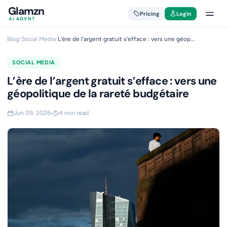
Glamzn
Pricing
Login
AI AGENT
Blog
/
Social Media
/
L’ère de l’argent gratuit s’efface : vers une géop...
SOCIAL MEDIA
L’ère de l’argent gratuit s’efface : vers une
géopolitique de la rareté budgétaire
Jun 09, 2026
4 min read