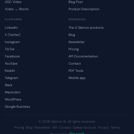
UGC Video
Blog Post
Video → Shorts
Product Description
PLATFORMS
RESOURCES
LinkedIn
The 3 Glamzn products
X (Twitter)
Blog
Instagram
Newsletter
TikTok
Pricing
Facebook
API Documentation
YouTube
Contact
Reddit
PDF Tools
Telegram
Mobile app
Slack
Mastodon
WordPress
Google Business
© 2026 Glamzn AI. All rights reserved.
Pricing
Blog
Newsletter
API
Contact
Delete Account
Privacy
Terms
·
·
·
·
·
·
·
Giscard