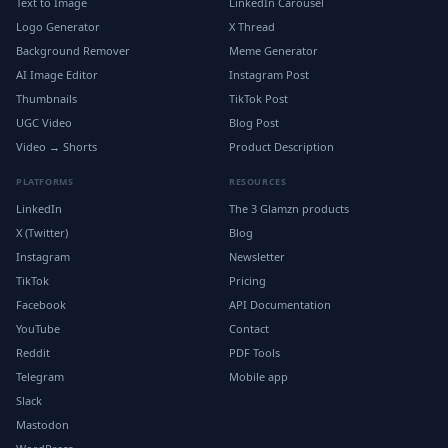
Text to Image
LinkedIn Carousel
Logo Generator
X Thread
Background Remover
Meme Generator
AI Image Editor
Instagram Post
Thumbnails
TikTok Post
UGC Video
Blog Post
Video → Shorts
Product Description
PLATFORMS
RESOURCES
LinkedIn
The 3 Glamzn products
X (Twitter)
Blog
Instagram
Newsletter
TikTok
Pricing
Facebook
API Documentation
YouTube
Contact
Reddit
PDF Tools
Telegram
Mobile app
Slack
Mastodon