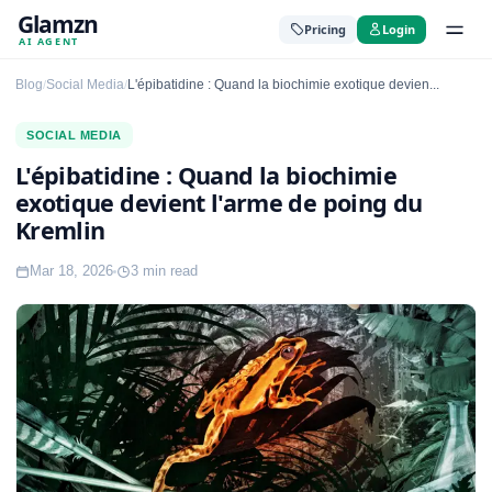
Glamzn
Pricing
Login
AI AGENT
Blog
Social Media
L'épibatidine : Quand la biochimie exotique devien...
/
/
SOCIAL MEDIA
L'épibatidine : Quand la biochimie
exotique devient l'arme de poing du
Kremlin
Mar 18, 2026
3 min read