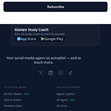
Subscribe
Glamzn Study Coach
Your AI study coach to learn & succeed
App Store
Google Play
Your social media agent on autopilot — and so
much more.
AI VIDEO & IMAGE
SOCIAL & CONTENT
AI Film Maker
Agent Copilot
NEW
Text to Video
AI Agent
NEW
Faceless Video
All Tools