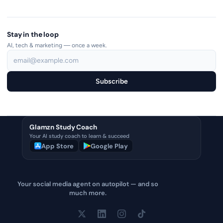
Stay in the loop
AI, tech & marketing — once a week.
Subscribe
Glamzn Study Coach
Your AI study coach to learn & succeed
App Store
Google Play
Your social media agent on autopilot — and so
much more.