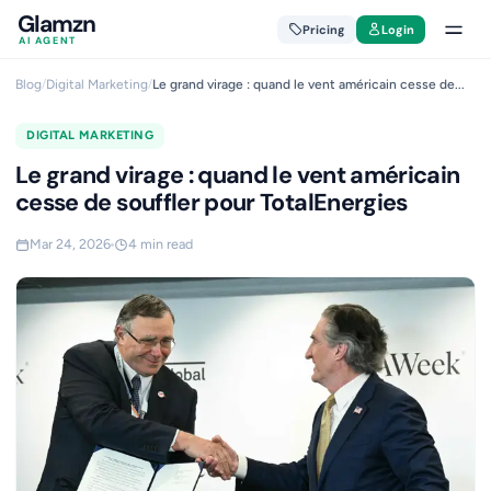
Glamzn
Pricing
Login
AI AGENT
Blog
/
Digital Marketing
/
Le grand virage : quand le vent américain cesse de...
DIGITAL MARKETING
Le grand virage : quand le vent américain
cesse de souffler pour TotalEnergies
Mar 24, 2026
4 min read