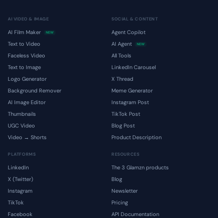
AI VIDEO & IMAGE
SOCIAL & CONTENT
AI Film Maker
Agent Copilot
NEW
Text to Video
AI Agent
NEW
Faceless Video
All Tools
Text to Image
LinkedIn Carousel
Logo Generator
X Thread
Background Remover
Meme Generator
AI Image Editor
Instagram Post
Thumbnails
TikTok Post
UGC Video
Blog Post
Video → Shorts
Product Description
PLATFORMS
RESOURCES
LinkedIn
The 3 Glamzn products
X (Twitter)
Blog
Instagram
Newsletter
TikTok
Pricing
Facebook
API Documentation