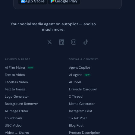
App Store
Google Play
Your social media agent on autopilot — and so
much more.
AI VIDEO & IMAGE
SOCIAL & CONTENT
AI Film Maker
Agent Copilot
NEW
Text to Video
AI Agent
NEW
Faceless Video
All Tools
Text to Image
LinkedIn Carousel
Logo Generator
X Thread
Background Remover
Meme Generator
AI Image Editor
Instagram Post
Thumbnails
TikTok Post
UGC Video
Blog Post
Video → Shorts
Product Description