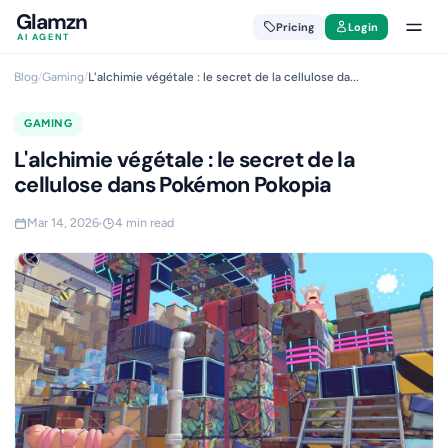
Glamzn
Pricing
Login
AI AGENT
Blog
/
Gaming
/
L'alchimie végétale : le secret de la cellulose da...
GAMING
L'alchimie végétale : le secret de la
cellulose dans Pokémon Pokopia
Mar 14, 2026
4 min read