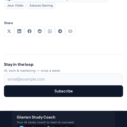
Jeux Vidéo
Astuces Gaming
Share
Stay in the loop
AI, tech & marketing — once a week.
Subscribe
Glamzn Study Coach
Your AI study coach to learn & succeed