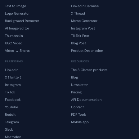
Text to Image
LinkedIn Carousel
Logo Generator
X Thread
Background Remover
Meme Generator
AI Image Editor
Instagram Post
Thumbnails
TikTok Post
UGC Video
Blog Post
Video → Shorts
Product Description
PLATFORMS
RESOURCES
LinkedIn
The 3 Glamzn products
X (Twitter)
Blog
Instagram
Newsletter
TikTok
Pricing
Facebook
API Documentation
YouTube
Contact
Reddit
PDF Tools
Telegram
Mobile app
Slack
Mastodon