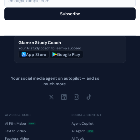
Subscribe
Glamzn Study Coach
Your AI study coach to learn & succeed
App Store
Google Play
Your social media agent on autopilot — and so
much more.
AI VIDEO & IMAGE
SOCIAL & CONTENT
AI Film Maker
Agent Copilot
NEW
Text to Video
AI Agent
NEW
Faceless Video
All Tools