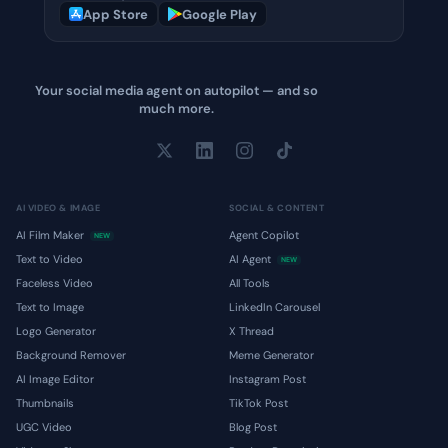
App Store
Google Play
Your social media agent on autopilot — and so
much more.
AI VIDEO & IMAGE
SOCIAL & CONTENT
AI Film Maker
Agent Copilot
NEW
Text to Video
AI Agent
NEW
Faceless Video
All Tools
Text to Image
LinkedIn Carousel
Logo Generator
X Thread
Background Remover
Meme Generator
AI Image Editor
Instagram Post
Thumbnails
TikTok Post
UGC Video
Blog Post