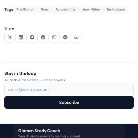
Tags
PlayStation
Sony
Accessibilite
Jeux Video
Technologie
Share
Stay in the loop
AI, tech & marketing — once a week.
Subscribe
Glamzn Study Coach
Your AI study coach to learn & succeed