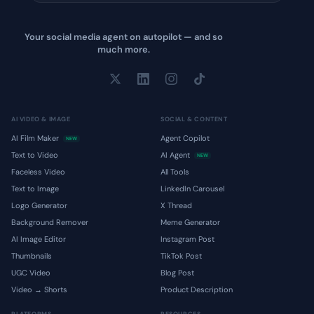
Your social media agent on autopilot — and so
much more.
AI VIDEO & IMAGE
SOCIAL & CONTENT
AI Film Maker
Agent Copilot
NEW
Text to Video
AI Agent
NEW
Faceless Video
All Tools
Text to Image
LinkedIn Carousel
Logo Generator
X Thread
Background Remover
Meme Generator
AI Image Editor
Instagram Post
Thumbnails
TikTok Post
UGC Video
Blog Post
Video → Shorts
Product Description