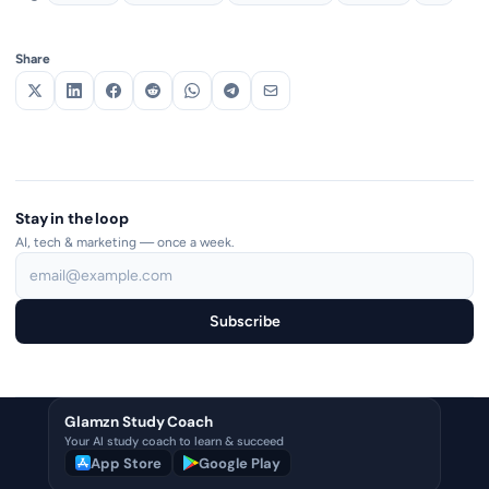
Share
Stay in the loop
AI, tech & marketing — once a week.
Subscribe
Glamzn Study Coach
Your AI study coach to learn & succeed
App Store
Google Play