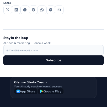
Share
Stay in the loop
AI, tech & marketing — once a week.
Subscribe
Glamzn Study Coach
Your AI study coach to learn & succeed
App Store
Google Play