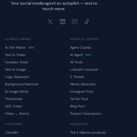
Your social media agent on autopilot — and so
much more.
AI VIDEO & IMAGE
SOCIAL & CONTENT
AI Film Maker
Agent Copilot
NEW
Text to Video
AI Agent
NEW
Faceless Video
All Tools
Text to Image
LinkedIn Carousel
Logo Generator
X Thread
Background Remover
Meme Generator
AI Image Editor
Instagram Post
Thumbnails
TikTok Post
UGC Video
Blog Post
Video → Shorts
Product Description
PLATFORMS
RESOURCES
LinkedIn
The 3 Glamzn products